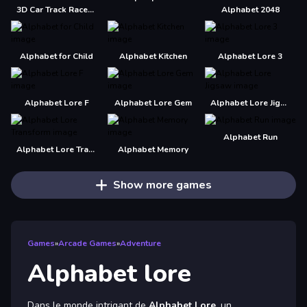
3D Car Track Racer Alpha
Alphabet 2048
Alphabet for Child
Alphabet Kitchen
Alphabet Lore 3
Alphabet Lore F
Alphabet Lore Gem
Alphabet Lore Jigsaw
Alphabet Run
Alphabet Lore Transform
Alphabet Memory
Show more games
Games
»
Arcade Games
»
Adventure
Alphabet lore
Dans le monde intrigant de
Alphabet Lore
, un