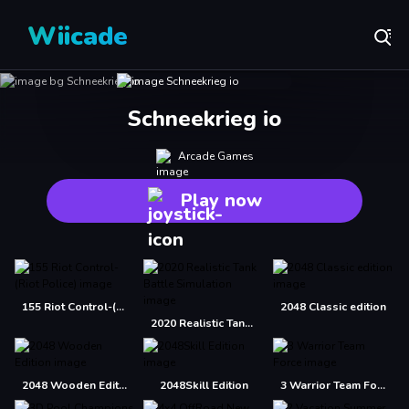
Wiicade
Schneekrieg io
Arcade Games
Play now
155 Riot Control-(Riot Police)
2048 Classic edition
2020 Realistic Tank Battle Simulation
2048 Wooden Edition
2048Skill Edition
3 Warrior Team Force